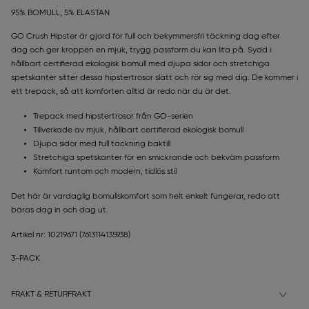
95% BOMULL, 5% ELASTAN
GO Crush Hipster är gjord för full och bekymmersfri täckning dag efter
dag och ger kroppen en mjuk, trygg passform du kan lita på. Sydd i
hållbart certifierad ekologisk bomull med djupa sidor och stretchiga
spetskanter sitter dessa hipstertrosor slätt och rör sig med dig. De kommer i
ett trepack, så att komforten alltid är redo när du är det.
Trepack med hipstertrosor från GO-serien
Tillverkade av mjuk, hållbart certifierad ekologisk bomull
Djupa sidor med full täckning baktill
Stretchiga spetskanter för en smickrande och bekväm passform
Komfort runtom och modern, tidlös stil
Det här är vardaglig bomullskomfort som helt enkelt fungerar, redo att
bäras dag in och dag ut.
Artikel nr: 10219671
(7613114135938)
3-PACK
FRAKT & RETURFRAKT