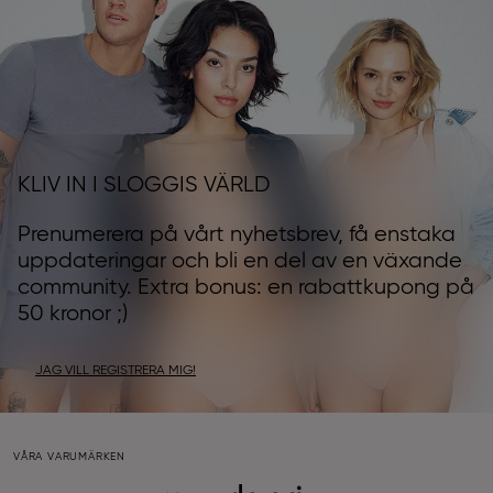
KLIV IN I SLOGGIS VÄRLD
Prenumerera på vårt nyhetsbrev, få enstaka
uppdateringar och bli en del av en växande
community. Extra bonus: en rabattkupong på
50 kronor ;)
JAG VILL REGISTRERA MIG!
VÅRA VARUMÄRKEN