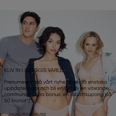
KLIV IN I SLOGGIS VÄRLD
Prenumerera på vårt nyhetsbrev, få enstaka
uppdateringar och bli en del av en växande
community. Extra bonus: en rabattkupong på
50 kronor ;)
JAG VILL REGISTRERA MIG!