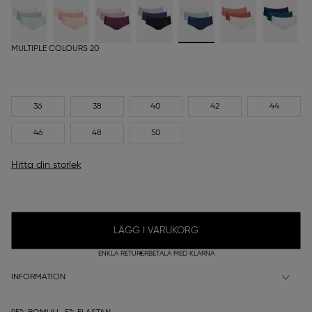
MULTIPLE COLOURS 20
36
38
40
42
44
46
48
50
Hitta din storlek
LÄGG I VARUKORG
ENKLA RETURER
BETALA MED KLARNA
INFORMATION