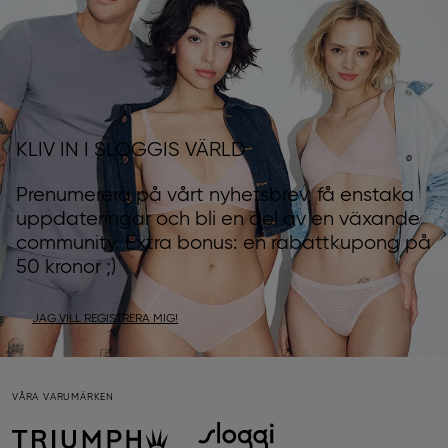
KLIV IN I SLOGGIS VÄRLD
Prenumerera på vårt nyhetsbrev, få enstaka
uppdateringar och bli en del av en växande
community. Extra bonus: en rabattkupong på
50 kronor ;)
JAG VILL REGISTRERA MIG!
VÅRA VARUMÄRKEN