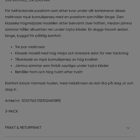
95% BOMULL, 5% ELASTAN
För heltäckande passform som sitter kvar under allt kombinerar dessa
miditrosor mjuk bomullsjersey med en passform som håller länge. Den
klassiska högmidjade modellen sitter bekvämt över höften, medan jämna
sömmar håller silhuetten ren under tajta kläder. En sloggi-favorit sedan
länge, byggd för pålitlig komfort.
Tre par miditrosor
Klassisk modell med hög midja och bredare sidor för mer täckning
Tillverkade av mjuk bomullsjersey av hög kvalitet
Jämna sömmar som förblir osynliga under tajta kläder
Behåller form och färg tvätt efter tvätt
Komfort börjar närmast huden, med midditrosor du kan lita på dag ut och
dag in.
Artikel nr: 10107163
(7613112487695)
3-PACK
FRAKT & RETURFRAKT