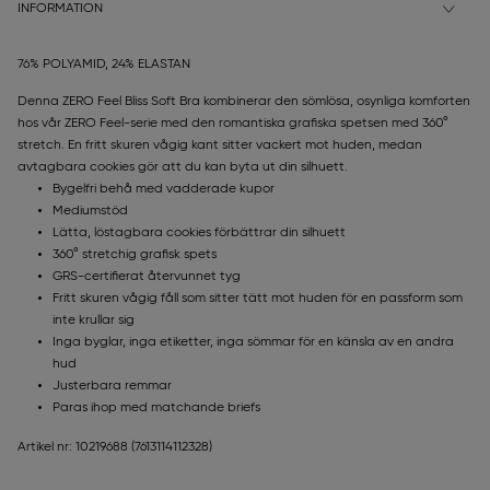
INFORMATION
76% POLYAMID, 24% ELASTAN
Denna ZERO Feel Bliss Soft Bra kombinerar den sömlösa, osynliga komforten
hos vår ZERO Feel-serie med den romantiska grafiska spetsen med 360°
stretch. En fritt skuren vågig kant sitter vackert mot huden, medan
avtagbara cookies gör att du kan byta ut din silhuett.
Bygelfri behå med vadderade kupor
Mediumstöd
Lätta, löstagbara cookies förbättrar din silhuett
360° stretchig grafisk spets
GRS-certifierat återvunnet tyg
Fritt skuren vågig fåll som sitter tätt mot huden för en passform som
inte krullar sig
Inga byglar, inga etiketter, inga sömmar för en känsla av en andra
hud
Justerbara remmar
Paras ihop med matchande briefs
Artikel nr: 10219688
(7613114112328)