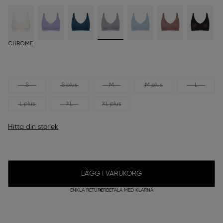
CHROME
S
S plus
M
M plus
L
L plus
XL
XL plus
Hitta din storlek
LÄGG I VARUKORG
ENKLA RETURER
BETALA MED KLARNA