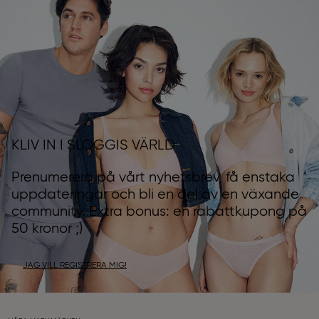
KLIV IN I SLOGGIS VÄRLD
Prenumerera på vårt nyhetsbrev, få enstaka
uppdateringar och bli en del av en växande
community. Extra bonus: en rabattkupong på
50 kronor ;)
JAG VILL REGISTRERA MIG!