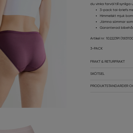
du vinka farväl till synlig
3-pack tai-briefs 
Himmelskt mjuk bomu
Jämna sömmar som ä
Garanterad bibehåll
Artikel nr: 10222391
(761311
3-PACK
FRAKT & RETURFRAKT
SKÖTSEL
PRODUKTSTANDARDER O