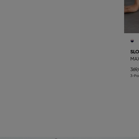
SLO
MA
369,
3-Pa