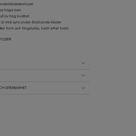
a underklädeskonturer.
med höga ben
ll av hög kvalitet
r inte syns under åtsittande kläder
en form och färgstyrka, tvätt efter tvätt
3072289)
CH SPÅRBARHET