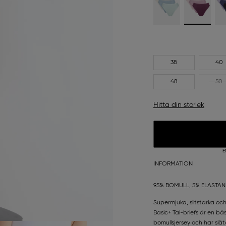
38
40
48
50
Hitta din storlek
E
INFORMATION
95% BOMULL, 5% ELASTAN
Supermjuka, slitstarka oc
Basic+ Tai-briefs är en bäs
bomullsjersey och har slä