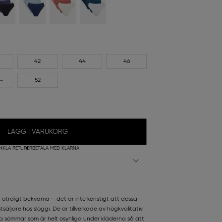
42
44
46
52
LÄGG I VARUKORG
NKLA RETURER
BETALA MED KLARNA
h otroligt bekväma – det är inte konstigt att dessa
tsäljare hos sloggi. De är tillverkade av högkvalitativ
ta sömmar som är helt osynliga under kläderna så att