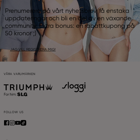
Prenumerera på vårt nyhetsbrev, få enstaka
uppdateringar och bli en del av en växande
community. Extra bonus: en rabattkupong på
50 kronor ;)
JAG VILL REGISTRERA MIG!
VÅRA VARUMÄRKEN
FOLLOW US