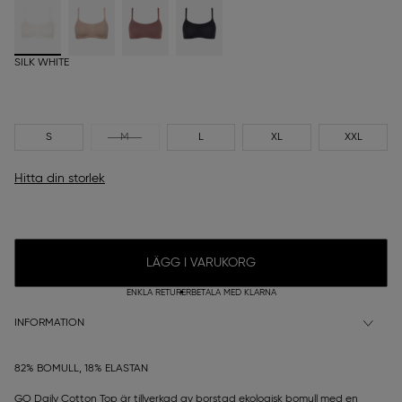
SILK WHITE
S
M
L
XL
XXL
Hitta din storlek
LÄGG I VARUKORG
ENKLA RETURER
BETALA MED KLARNA
INFORMATION
82% BOMULL, 18% ELASTAN
GO Daily Cotton Top är tillverkad av borstad ekologisk bomull med en