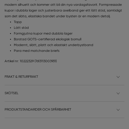
modern silhuett och kommer att bli din nya vardagsfavorit. Formpressade
kupor i dubbla lager och justerbara axelband ger ett lätt stöd, samtidigt
som det släta, elastiska bandet under bysten är en modern detalj.
Topp
Lätt stöd
Formgjutna kupor med dubbla lager
Borstad GOTS-certifierad ekologisk bomull
Modernt, slätt, platt och elastiskt underbystband
Para med matchande briefs
Artikel nr: 10222329
(7613113003931)
FRAKT & RETURFRAKT
SKÖTSEL
PRODUKTSTANDARDER OCH SPÅRBARHET