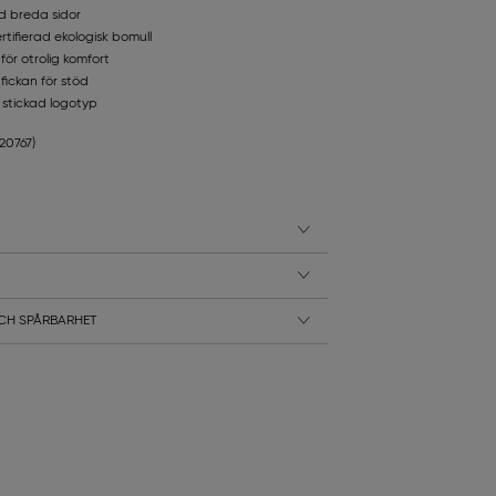
d breda sidor
ifierad ekologisk bomull
för otrolig komfort
fickan för stöd
 stickad logotyp
220767)
CH SPÅRBARHET