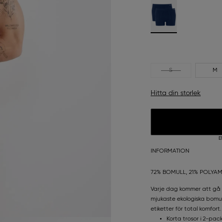
S
M
Hitta din storlek
E
INFORMATION
72% BOMULL, 21% POLYAM
Varje dag kommer att gå s
mjukaste ekologiska bomull
etiketter för total komfort.
Korta trosor i 2-pac