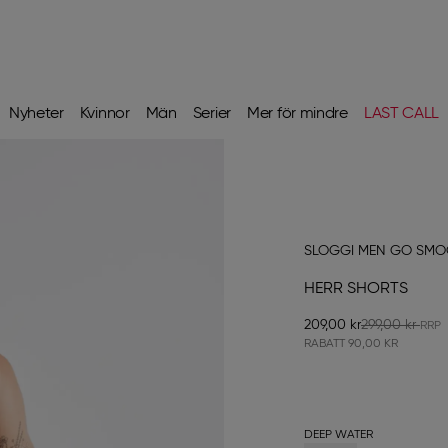
Nyheter
Kvinnor
Män
Serier
Mer för mindre
LAST CALL
SLOGGI MEN GO SM
HERR SHORTS
209,00 kr
299,00 kr
RABATT
90,00 KR
DEEP WATER