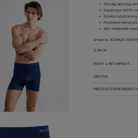
Trendig skärning me
Supermjuk GOTS-cert
Sömlös tubstickning 
Finstickad detalj på 
Slät midjeresår med
Artikel nr: 10219625
(7613111
2-PACK
FRAKT & RETURFRAKT
SKÖTSEL
PRODUKTSTANDARDER O