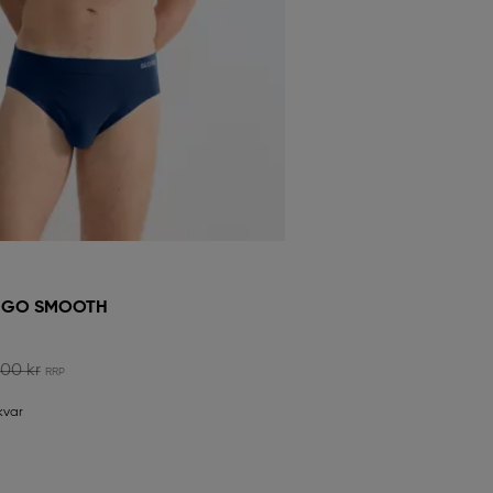
 GO SMOOTH
,00 kr
kvar