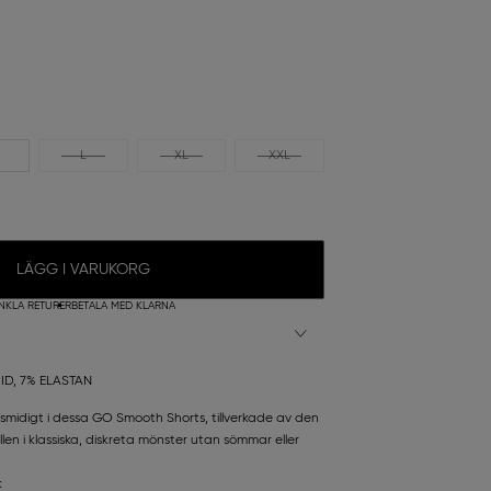
L
XL
XXL
LÄGG I VARUKORG
NKLA RETURER
BETALA MED KLARNA
ID, 7% ELASTAN
midigt i dessa GO Smooth Shorts, tillverkade av den
en i klassiska, diskreta mönster utan sömmar eller
k