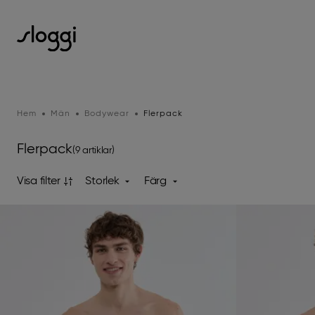
Hem
Män
Bodywear
Flerpack
Flerpack
(9 artiklar)
Visa filter
Storlek
Färg