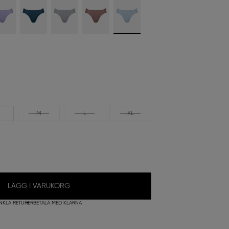
M
L
XL
LÄGG I VARUKORG
NKLA RETURER
BETALA MED KLARNA