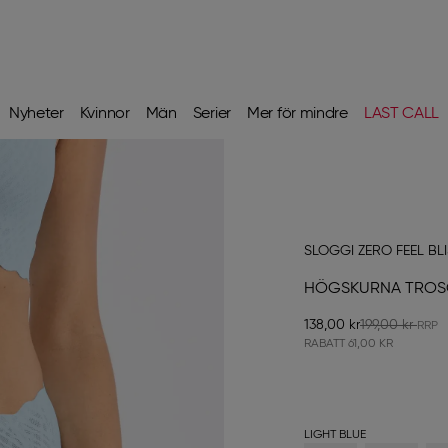
Nyheter
Kvinnor
Män
Serier
Mer för mindre
LAST CALL
SLOGGI ZERO FEEL BL
HÖGSKURNA TRO
138,00 kr
199,00 kr
RABATT
61,00 KR
LIGHT BLUE