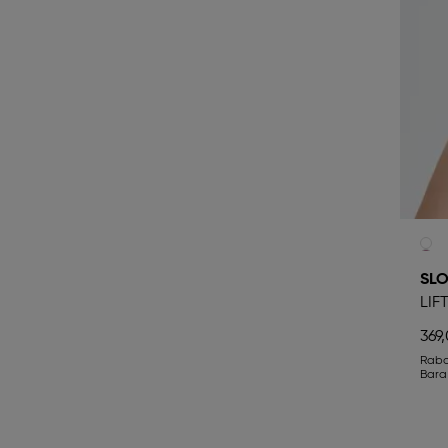
SLO
LIF
369,
Rab
Bara 