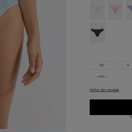
XS
S
XXL
Hitta din storlek
E