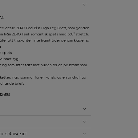
TAN
 dessa ZERO Feel Bliss High Leg Briefs, som ger den
en från ZERO Feel i romantisk spets med 360° stretch.
ställer att troskanten inte framträder genom kläderna
n
sk spets
rvunnet tyg
inning som sitter tätt mot huden för en passform som
iketter, inga sömmar för en känsla av en andra hud
chande briefs
112458)
CH SPÅRBARHET