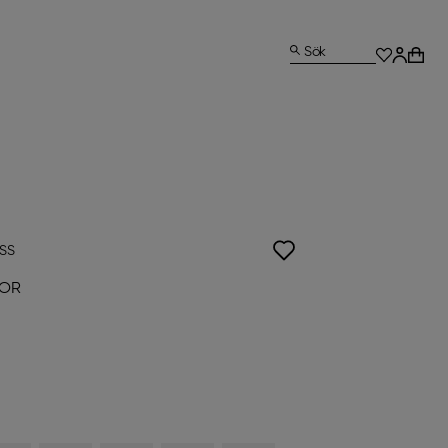
Sök
ISS
SOR