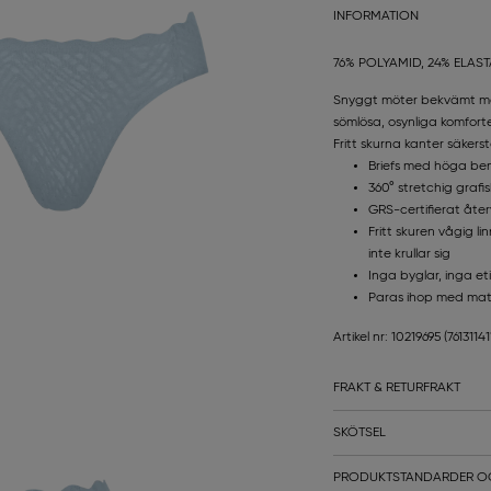
INFORMATION
76% POLYAMID, 24% ELAS
Snyggt möter bekvämt med
sömlösa, osynliga komfort
Fritt skurna kanter säker
Briefs med höga be
360° stretchig grafi
GRS-certifierat åte
Fritt skuren vågig l
inte krullar sig
Inga byglar, inga et
Paras ihop med mat
Artikel nr: 10219695
(7613114
FRAKT & RETURFRAKT
SKÖTSEL
PRODUKTSTANDARDER O