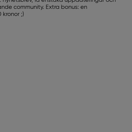
 nyhetsbrev, få enstaka uppdateringar och
xande community. Extra bonus: en
kronor ;)