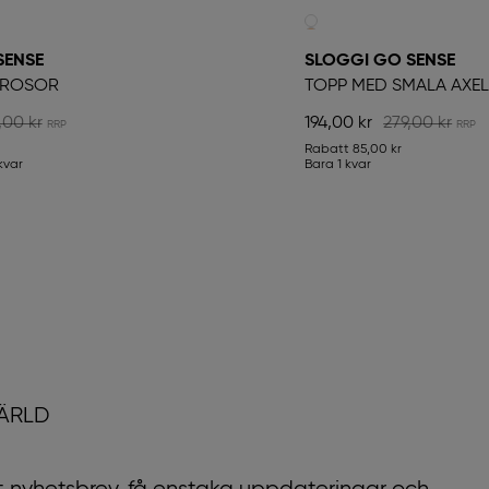
SENSE
SLOGGI GO SENSE
TROSOR
TOPP MED SMALA AXE
,00 kr
194,00 kr
279,00 kr
Rabatt
85,00 kr
kvar
Bara 1 kvar
VÄRLD