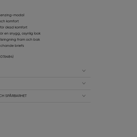
 Lenzing-modal
och komfort
 för ökad komfort
 för en snygg, osynlig look
lsringning fram och bak
chande briefs
14076484)
CH SPÅRBARHET