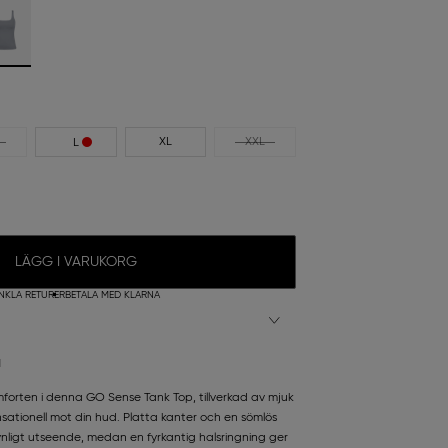
XL
XXL
L
LÄGG I VARUKORG
NKLA RETURER
BETALA MED KLARNA
N
orten i denna GO Sense Tank Top, tillverkad av mjuk
ationell mot din hud. Platta kanter och en sömlös
ynligt utseende, medan en fyrkantig halsringning ger