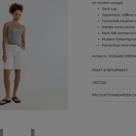
en modern prägel.
Tank top
Supermjuk, hållbar
Fantastisk mjukhet 
Sömlös konstruktion
Platt fåll i kanterna
Modern fyrkantig ha
Paras ihop med mat
Artikel nr: 10224660
(76131
FRAKT & RETURFRAKT
SKÖTSEL
PRODUKTSTANDARDER O