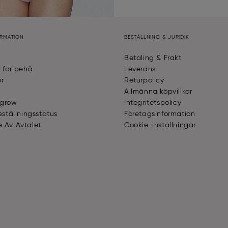
ORMATION
BESTÄLLNING & JURIDIK
Betaling & Frakt
e för behå
Leverans
or
Returpolicy
Allmänna köpvillkor
 grow
Integritetspolicy
eställningsstatus
Företagsinformation
 Av Avtalet
Cookie-inställningar