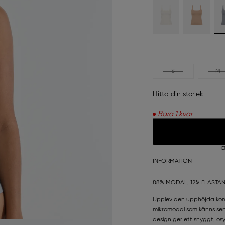
S
M
Hitta din storlek
Bara 1 kvar
E
INFORMATION
88% MODAL, 12% ELASTA
Upplev den upphöjda komf
mikromodal som känns sens
design ger ett snyggt, os