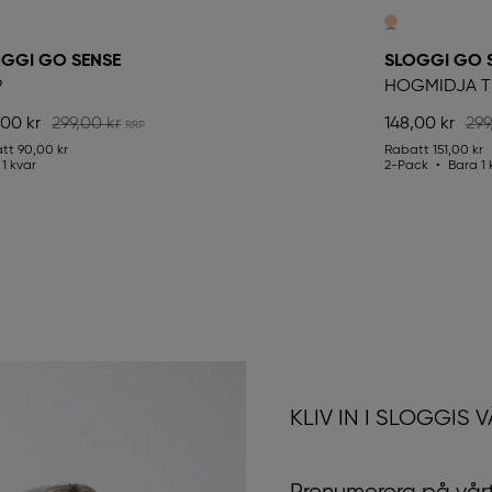
GGI GO SENSE
SLOGGI GO 
P
HÖGMIDJA 
,00 kr
299,00 kr
148,00 kr
299
att
90,00 kr
Rabatt
151,00 kr
1 kvar
2-Pack
Bara 1 
KLIV IN I SLOGGIS 