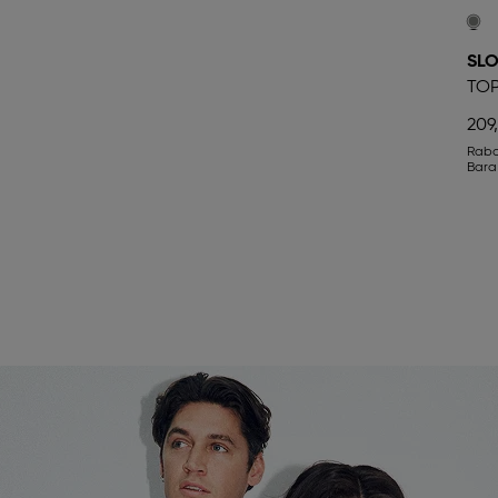
SLO
TO
209
Rab
Bara 