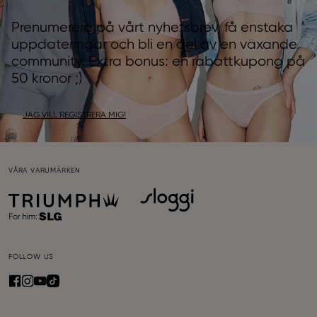
Prenumerera på vårt nyhetsbrev, få enstaka
uppdateringar och bli en del av en växande
community. Extra bonus: en rabattkupong på
50 kronor ;)
JAG VILL REGISTRERA MIG!
VÅRA VARUMÄRKEN
FOLLOW US