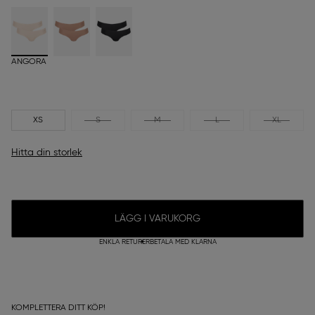
ANGORA
XS
S
M
L
XL
Hitta din storlek
LÄGG I VARUKORG
ENKLA RETURER
BETALA MED KLARNA
KOMPLETTERA DITT KÖP!