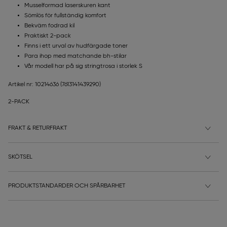
Musselformad laserskuren kant
Sömlös för fullständig komfort
Bekväm fodrad kil
Praktiskt 2-pack
Finns i ett urval av hudfärgade toner
Para ihop med matchande bh-stilar
Vår modell har på sig stringtrosa i storlek S
Artikel nr: 10214636
(7613141439290)
2-PACK
FRAKT & RETURFRAKT
SKÖTSEL
PRODUKTSTANDARDER OCH SPÅRBARHET