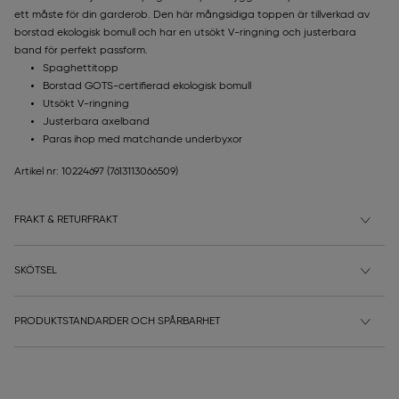
ett måste för din garderob. Den här mångsidiga toppen är tillverkad av
borstad ekologisk bomull och har en utsökt V-ringning och justerbara
band för perfekt passform.
Spaghettitopp
Borstad GOTS-certifierad ekologisk bomull
Utsökt V-ringning
Justerbara axelband
Paras ihop med matchande underbyxor
Artikel nr: 10224697
(7613113066509)
FRAKT & RETURFRAKT
SKÖTSEL
PRODUKTSTANDARDER OCH SPÅRBARHET