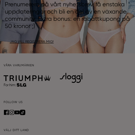
Prenumerera på vårt nyhetsbrev, få enstaka
uppdateringar och bli en del av en växande
community. Extra bonus: en rabattkupong på
50 kronor ;)
JAG VILL REGISTRERA MIG!
VÅRA VARUMÄRKEN
FOLLOW US
VÄLJ DITT LAND