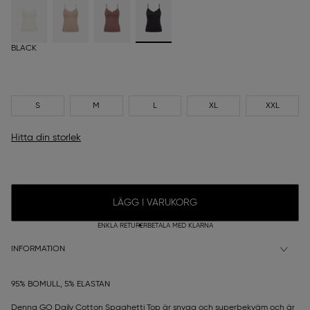
BLACK
S
M
L
XL
XXL
Hitta din storlek
LÄGG I VARUKORG
ENKLA RETURER
BETALA MED KLARNA
INFORMATION
95% BOMULL, 5% ELASTAN
Denna GO Daily Cotton Spaghetti Top är snygg och superbekväm och är