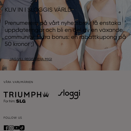
KLIV IN I SLOGGIS VÄRLD
Prenumerera på vårt nyhetsbrev, få enstaka
uppdateringar och bli en del av en växande
community. Extra bonus: en rabattkupong på
50 kronor ;)
JAG VILL REGISTRERA MIG!
VÅRA VARUMÄRKEN
FOLLOW US