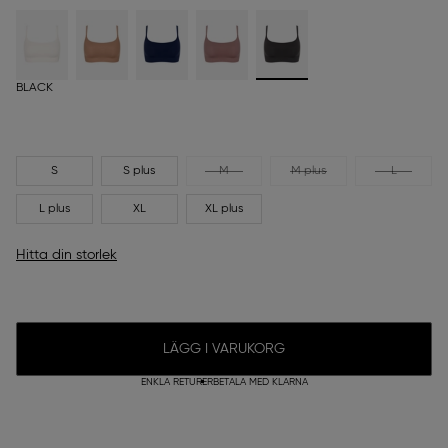
BLACK
S
S plus
M
M plus
L
L plus
XL
XL plus
Hitta din storlek
LÄGG I VARUKORG
ENKLA RETURER
BETALA MED KLARNA