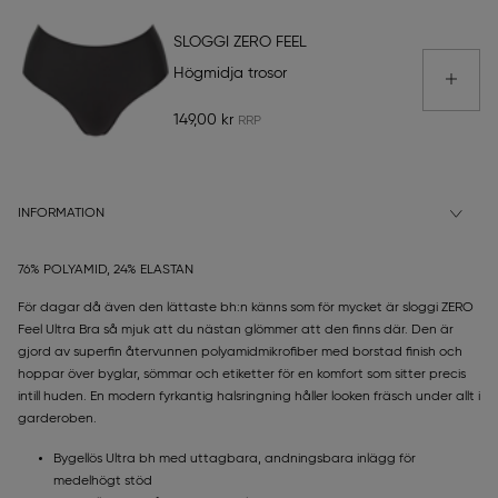
SLOGGI ZERO FEEL
Högmidja trosor
149,00 kr
INFORMATION
76% POLYAMID, 24% ELASTAN
För dagar då även den lättaste bh:n känns som för mycket är sloggi ZERO
Feel Ultra Bra så mjuk att du nästan glömmer att den finns där. Den är
gjord av superfin återvunnen polyamidmikrofiber med borstad finish och
hoppar över byglar, sömmar och etiketter för en komfort som sitter precis
intill huden. En modern fyrkantig halsringning håller looken fräsch under allt i
garderoben.
Bygellös Ultra bh med uttagbara, andningsbara inlägg för
medelhögt stöd