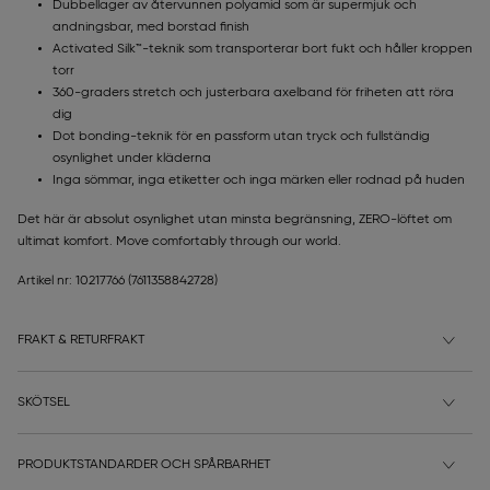
Dubbellager av återvunnen polyamid som är supermjuk och
andningsbar, med borstad finish
Activated Silk™-teknik som transporterar bort fukt och håller kroppen
torr
360-graders stretch och justerbara axelband för friheten att röra
dig
Dot bonding-teknik för en passform utan tryck och fullständig
osynlighet under kläderna
Inga sömmar, inga etiketter och inga märken eller rodnad på huden
Det här är absolut osynlighet utan minsta begränsning, ZERO-löftet om
ultimat komfort. Move comfortably through our world.
Artikel nr: 10217766
(7611358842728)
FRAKT & RETURFRAKT
SKÖTSEL
PRODUKTSTANDARDER OCH SPÅRBARHET