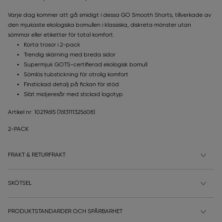
Varje dag kommer att gå smidigt i dessa GO Smooth Shorts, tillverkade av
den mjukaste ekologiska bomullen i klassiska, diskreta mönster utan
sömmar eller etiketter för total komfort.
Korta trosor i 2-pack
Trendig skärning med breda sidor
Supermjuk GOTS-certifierad ekologisk bomull
Sömlös tubstickning för otrolig komfort
Finstickad detalj på fickan för stöd
Slät midjeresår med stickad logotyp
Artikel nr: 10219615
(7613111325608)
2-PACK
FRAKT & RETURFRAKT
SKÖTSEL
PRODUKTSTANDARDER OCH SPÅRBARHET