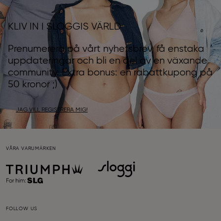
KLIV IN I SLOGGIS VÄRLD
Prenumerera på vårt nyhetsbrev, få enstaka
uppdateringar och bli en del av en växande
community. Extra bonus: en rabattkupong på
50 kronor ;)
JAG VILL REGISTRERA MIG!
VÅRA VARUMÄRKEN
FOLLOW US