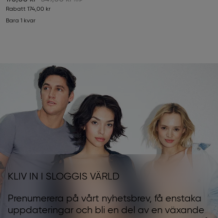
Rabatt
174,00 kr
Bara 1 kvar
KLIV IN I SLOGGIS VÄRLD
Prenumerera på vårt nyhetsbrev, få enstaka
uppdateringar och bli en del av en växande