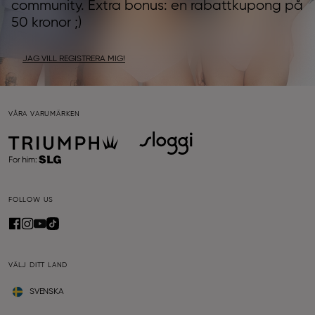
community. Extra bonus: en rabattkupong på
50 kronor ;)
JAG VILL REGISTRERA MIG!
VÅRA VARUMÄRKEN
FOLLOW US
VÄLJ DITT LAND
SVENSKA