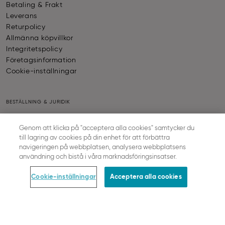
Betaling & Frakt
Leverans
Returpolicy
Allmänna köpvillkor
Integritetspolicy
Företagsinformation
Cookie-inställningar
BESTÄLLNING & JURIDIK
Betaling & Frakt
Genom att klicka på "acceptera alla cookies" samtycker du
Leverans
till lagring av cookies på din enhet för att förbättra
Returpolicy
navigeringen på webbplatsen, analysera webbplatsens
Allmänna köpvillkor
användning och bistå i våra marknadsföringsinsatser.
Integritetspolicy
Företagsinformation
Cookie-inställningar
Acceptera alla cookies
Cookie-inställningar
BETALING