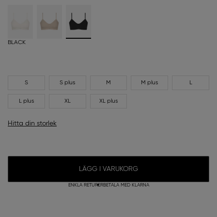
BLACK
S
S plus
M
M plus
L
L plus
XL
XL plus
Hitta din storlek
LÄGG I VARUKORG
ENKLA RETURER
BETALA MED KLARNA