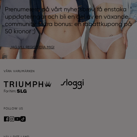
Prenumerera på vårt nyhetsbrev, få enstaka
uppdateringar och bli en del av en växande
community. Extra bonus: en rabattkupong på
50 kronor ;)
JAG VILL REGISTRERA MIG!
VÅRA VARUMÄRKEN
FOLLOW US