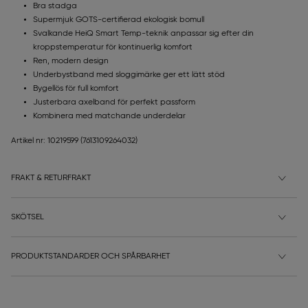
Bra stadga
Supermjuk GOTS-certifierad ekologisk bomull
Svalkande HeiQ Smart Temp-teknik anpassar sig efter din
kroppstemperatur för kontinuerlig komfort
Ren, modern design
Underbystband med sloggimärke ger ett lätt stöd
Bygellös för full komfort
Justerbara axelband för perfekt passform
Kombinera med matchande underdelar
Artikel nr: 10219599
(7613109264032)
FRAKT & RETURFRAKT
SKÖTSEL
PRODUKTSTANDARDER OCH SPÅRBARHET