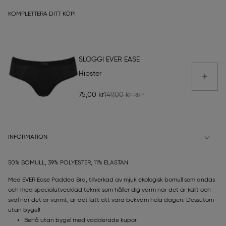
KOMPLETTERA DITT KÖP!
SLOGGI EVER EASE
Hipster
75,00 kr
149,00 kr
INFORMATION
50% BOMULL, 39% POLYESTER, 11% ELASTAN
Med EVER Ease Padded Bra, tillverkad av mjuk ekologisk bomull som andas
och med specialutvecklad teknik som håller dig varm när det är kallt och
sval när det är varmt, är det lätt att vara bekväm hela dagen. Dessutom
utan bygel!
Behå utan bygel med vadderade kupor