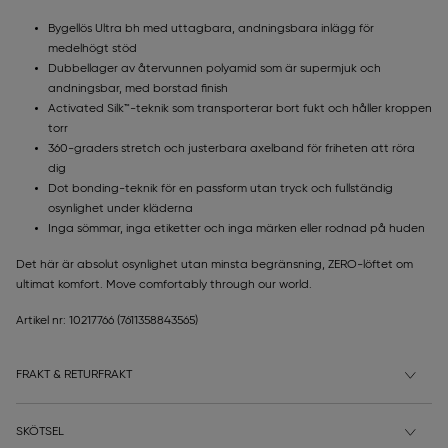
Bygellös Ultra bh med uttagbara, andningsbara inlägg för
medelhögt stöd
Dubbellager av återvunnen polyamid som är supermjuk och
andningsbar, med borstad finish
Activated Silk™-teknik som transporterar bort fukt och håller kroppen
torr
360-graders stretch och justerbara axelband för friheten att röra
dig
Dot bonding-teknik för en passform utan tryck och fullständig
osynlighet under kläderna
Inga sömmar, inga etiketter och inga märken eller rodnad på huden
Det här är absolut osynlighet utan minsta begränsning, ZERO-löftet om
ultimat komfort. Move comfortably through our world.
Artikel nr: 10217766
(7611358843565)
FRAKT & RETURFRAKT
SKÖTSEL