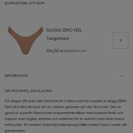
KOMPLETTERA DITT KÖP!
SLOGGI ZERO FEEL
Tangatrosor
104,00 kr
149,00 kr
INFORMATION
76% POLYAMID, 24% ELASTAN
För dagar då även den lättaste bh:n känns som för mycket är sloggi ZERO
Feel Ultra Bra så mjuk att du nästan glömmer att den finns där. Den är
gjord av superfin återvunnen polyamidmikrofiber med borstad finish och
hoppar över byglar, sömmar och etiketter för en komfort som sitter precis
intill huden. En modern fyrkantig halsringning håller looken fräsch under allt i
garderoben.