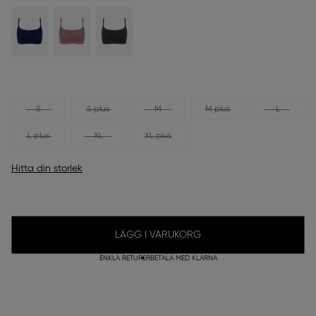
S
S plus
M
M plus
L
L plus
XL
XL plus
Hitta din storlek
LÄGG I VARUKORG
ENKLA RETURER
BETALA MED KLARNA