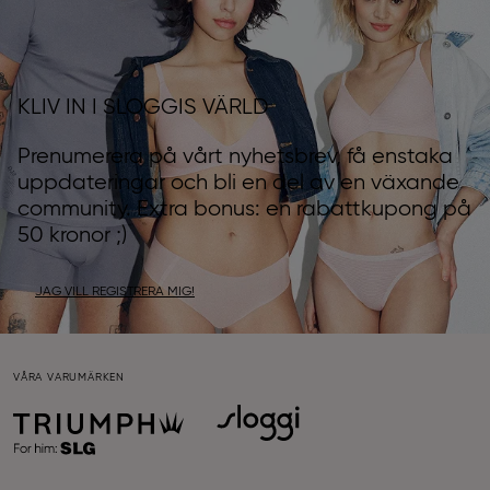
KLIV IN I SLOGGIS VÄRLD
Prenumerera på vårt nyhetsbrev, få enstaka
uppdateringar och bli en del av en växande
community. Extra bonus: en rabattkupong på
50 kronor ;)
JAG VILL REGISTRERA MIG!
VÅRA VARUMÄRKEN