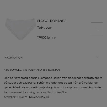
SLOGGI ROMANCE
Tai-trosor
179,00 kr
INFORMATION
43% BOMULL, 41% POLYAMID, 16% ELASTAN
Den här bygellösa behån i Romance-serien från sloggi har dekorativ spets
på kupor och axelband. Behån erbjuder det bästa från två världar och
ger en känsla av romantik varje dag utan att kompromissa med komforten
tack vare en blandning av bomull och mikrofiber.
Artikel nr: 10031898
(7613137906430)