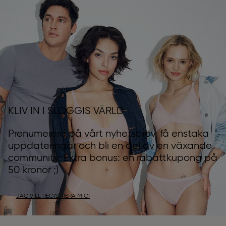
KLIV IN I SLOGGIS VÄRLD
Prenumerera på vårt nyhetsbrev, få enstaka
uppdateringar och bli en del av en växande
community. Extra bonus: en rabattkupong på
50 kronor ;)
JAG VILL REGISTRERA MIG!