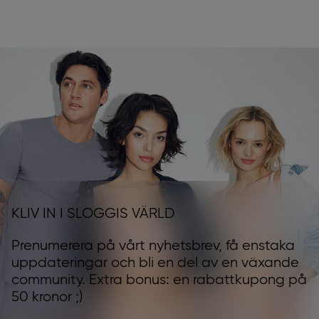
KLIV IN I SLOGGIS VÄRLD
Prenumerera på vårt nyhetsbrev, få enstaka
uppdateringar och bli en del av en växande
community. Extra bonus: en rabattkupong på
50 kronor ;)