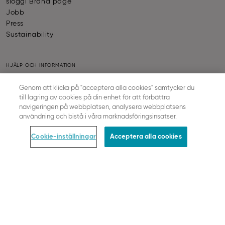
sloggi Brand page
Jobb
Press
Sustainability
HJÄLP OCH INFORMATION
Kontakta oss
Genom att klicka på "acceptera alla cookies" samtycker du
Storleksguide för behå
till lagring av cookies på din enhet för att förbättra
Vanliga frågor
navigeringen på webbplatsen, analysera webbplatsens
SLOGGI ABC
användning och bistå i våra marknadsföringsinsatser.
Together we grow
Cookie-inställningar
Acceptera alla cookies
Kontrollera beställningsstatus
Frånträdande Av Avtalet
BESTÄLLNING & JURIDIK
Betaling & Frakt
Leverans
Returpolicy