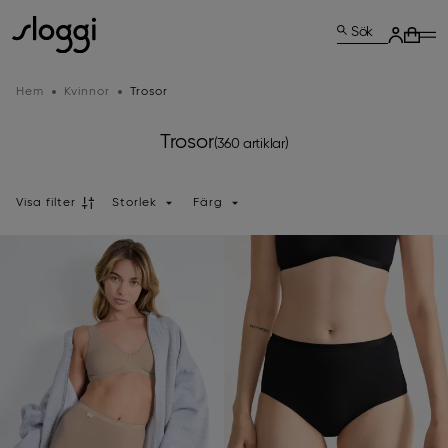
Sök
Hem
Kvinnor
Trosor
Trosor
(360 artiklar)
Visa filter
Storlek
Färg