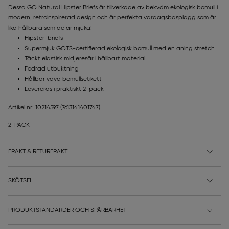
Dessa GO Natural Hipster Briefs är tillverkade av bekväm ekologisk bomull i
modern, retroinspirerad design och är perfekta vardagsbasplagg som är
lika hållbara som de är mjuka!
Hipster-briefs
Supermjuk GOTS-certifierad ekologisk bomull med en aning stretch
Täckt elastisk midjeresår i hållbart material
Fodrad utbuktning
Hållbar vävd bomullsetikett
Levereras i praktiskt 2-pack
Artikel nr: 10214597
(7613141401747)
2-PACK
FRAKT & RETURFRAKT
SKÖTSEL
PRODUKTSTANDARDER OCH SPÅRBARHET