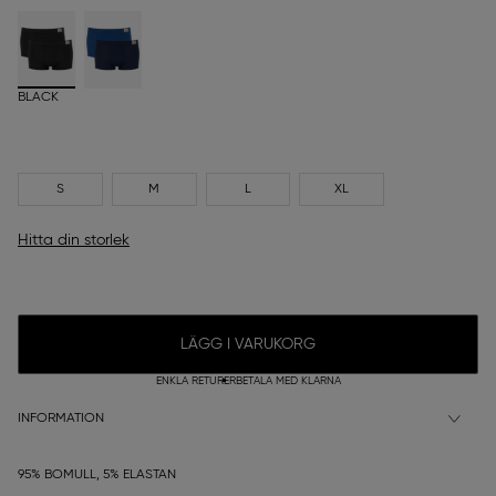
BLACK
S
M
L
XL
Hitta din storlek
LÄGG I VARUKORG
ENKLA RETURER
BETALA MED KLARNA
INFORMATION
95% BOMULL, 5% ELASTAN