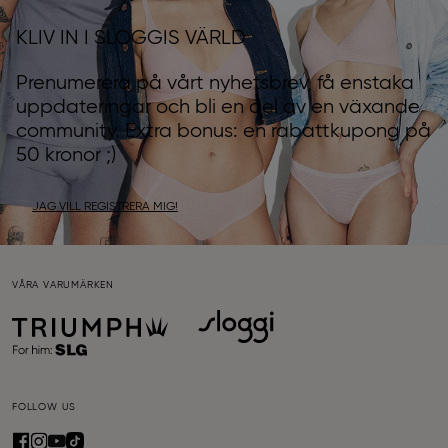
KLIV IN I SLOGGIS VÄRLD
Prenumerera på vårt nyhetsbrev, få enstaka
uppdateringar och bli en del av en växande
community. Extra bonus: en rabattkupong på
50 kronor ;)
JAG VILL REGISTRERA MIG!
VÅRA VARUMÄRKEN
FOLLOW US