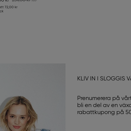
00 kr
239,00 kr
181,00 kr
259,
att
72,00 kr
Rabatt
78,00 kr
ck
2-Pack
KLIV IN I SLOGGIS 
Prenumerera på vårt
bli en del av en vä
rabattkupong på 50 