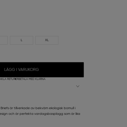
L
XL
LÄGG I VARUKORG
NKLA RETURER
BETALA MED KLARNA
riefs är tillverkade av bekväm ekologisk bomull i
design och är perfekta vardagsbasplagg som är lika