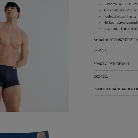
Supermjuk GOTS-cert
Täckt elastisk midjer
Fodrad utbuktning
Hållbar vävd bomulls
Levereras i praktisk
Artikel nr: 10214597
(761314
2-PACK
FRAKT & RETURFRAKT
SKÖTSEL
PRODUKTSTANDARDER O