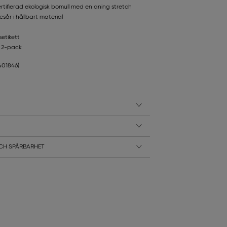
ifierad ekologisk bomull med en aning stretch
esår i hållbart material
etikett
t 2-pack
1401846)
CH SPÅRBARHET