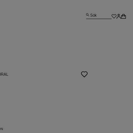
Sök
URAL
ON