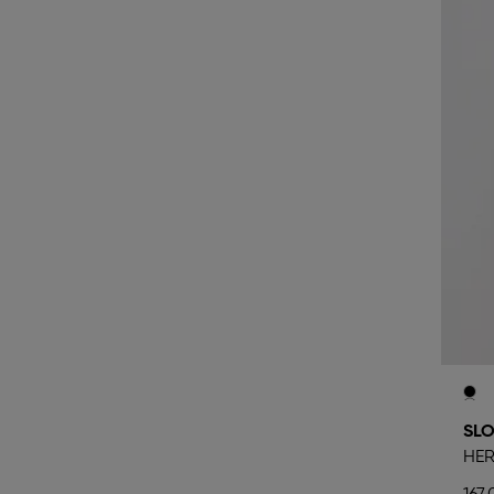
SL
HER