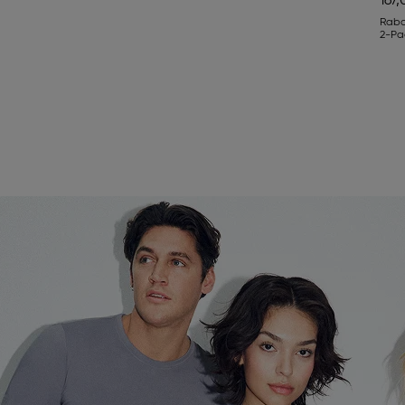
167,
Rab
2-Pa