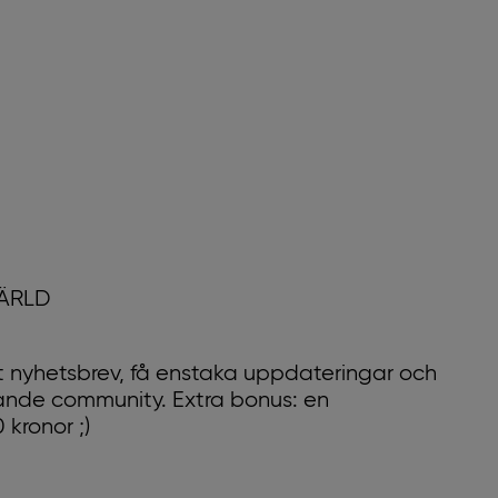
00 kr
VÄRLD
 nyhetsbrev, få enstaka uppdateringar och
xande community. Extra bonus: en
kronor ;)