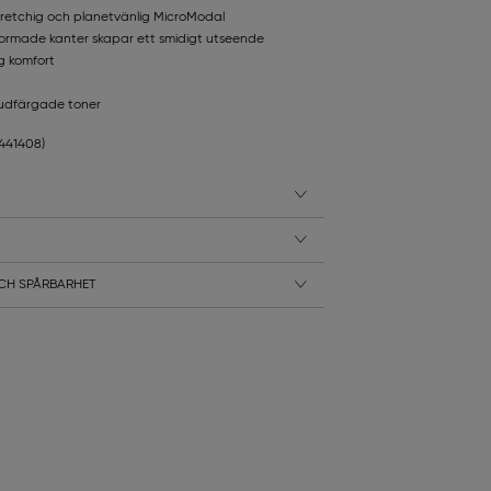
stretchig och planetvänlig MicroModal
ormade kanter skapar ett smidigt utseende
ig komfort
 hudfärgade toner
1441408)
CH SPÅRBARHET