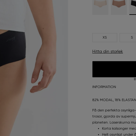
XS
S
Hitta din storlek
E
INFORMATION
82% MODAL, 18% ELASTA
Få den perfekta osynlig
trosor, gjorda av supermj
planeten. Laserskurna mus
Korta kalsonger med
Helt osynligt under 