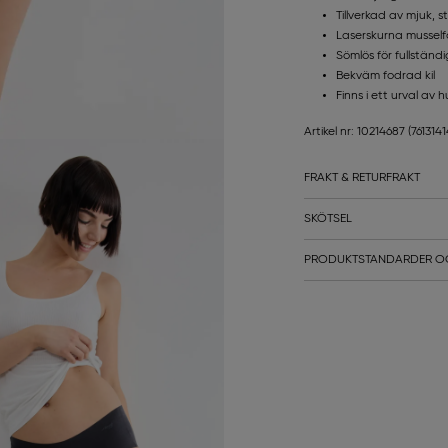
Tillverkad av mjuk, 
Laserskurna musself
Sömlös för fullständ
Bekväm fodrad kil
Finns i ett urval av
Artikel nr: 10214687
(761314
FRAKT & RETURFRAKT
SKÖTSEL
PRODUKTSTANDARDER O