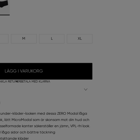
M
L
XL
LÄGG I VARUKORG
NKLA RETURER
BETALA MED KLARNA
N
a-under-kläder-looken med dessa ZERO Modal låga
uk, lätt MicroModal som är skonsam mot din hud och
selformade kanter säkerställer en jämn, VPL-fri look.
 låga sidor och bättre täckning
åtsittande kläder